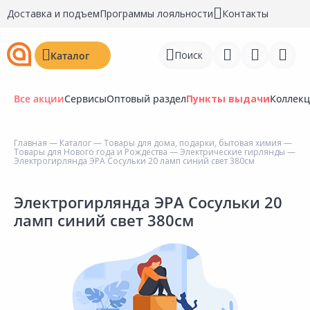
Доставка и подъем
Программы лояльности
Контакты
Поиск
Каталог
Все акции
Сервисы
Оптовый раздел
Пункты выдачи
Коллек
Главная
—
Каталог
—
Товары для дома, подарки, бытовая химия
—
Товары для Нового года и Рождества
—
Электрические гирлянды
—
Войти
Электрогирлянда ЭРА Сосульки 20 ламп синий свет 380см
Регистрация
Электрогирлянда ЭРА Сосульки 20
ламп синий свет 380см
Перейти к сравнению
Избранное
Недавно просмотренные
товары