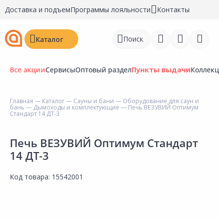
Доставка и подъем
Программы лояльности
Контакты
Поиск
Каталог
Все акции
Сервисы
Оптовый раздел
Пункты выдачи
Коллек
Главная
—
Каталог
—
Сауны и бани
—
Оборудование для саун и
бань
—
Дымоходы и комплектующие
— Печь ВЕЗУВИЙ Оптимум
Войти
Стандарт 14 ДТ-3
Регистрация
Печь ВЕЗУВИЙ Оптимум Стандарт
14 ДТ-3
Перейти к сравнению
Избранное
Код товара:
15542001
Недавно просмотренные
товары