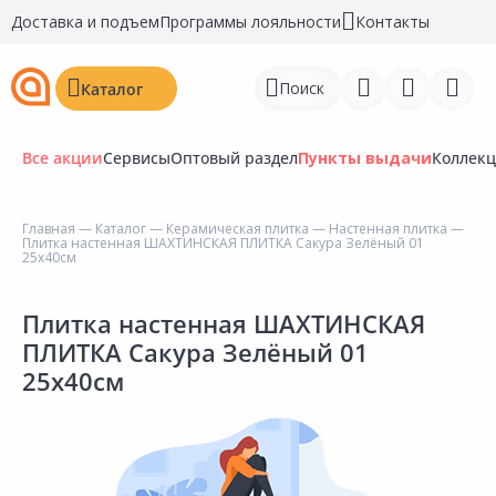
Доставка и подъем
Программы лояльности
Контакты
Поиск
Каталог
Все акции
Сервисы
Оптовый раздел
Пункты выдачи
Коллек
Главная
—
Каталог
—
Керамическая плитка
—
Настенная плитка
—
Плитка настенная ШАХТИНСКАЯ ПЛИТКА Сакура Зелёный 01
Войти
25х40см
Регистрация
Плитка настенная ШАХТИНСКАЯ
ПЛИТКА Сакура Зелёный 01
Перейти к сравнению
25х40см
Избранное
Недавно просмотренные
товары