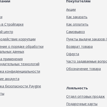
пании
Покупателям
Акции
ти
Как заказать
 в Стройпарке
Как оплатить
й центр
Самовывоз
одействие коррупции
Пункты выдачи заказов 
ние о порядке обработки
Возврат товара
альных данных
Оферта
а применения
Часто задаваемые вопр
ндательных технологий
Обозначение товара
ка конфиденциальности
ие аккаунта
ка безопасности Paygine
Лояльность
кты
Отдел оптовых продаж
Подарочные карты