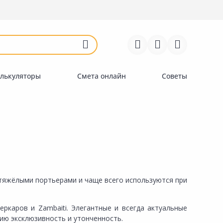
Войти
Регистрация
Перейти к сравнению
Избранное
Недавно просмотренные
товары
лькуляторы
Смета онлайн
Советы
 тяжёлыми портьерами и чаще всего используются при
еркаров и Zambaiti. Элегантные и всегда актуальные
ию эксклюзивность и утонченность.