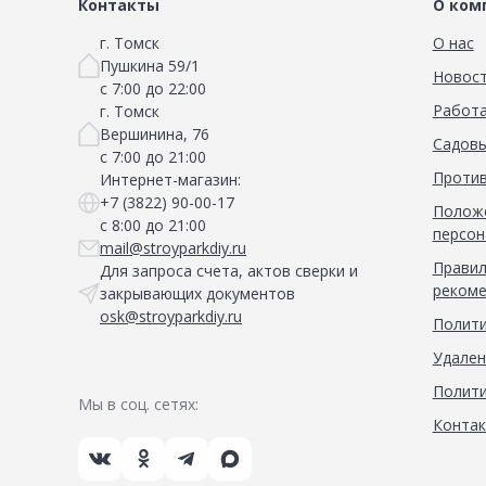
Сад и огород
Контакты
О ком
г. Томск
О нас
Пушкина 59/1
Новос
с 7:00 до 22:00
Работа
г. Томск
Вершинина, 76
Садовы
с 7:00 до 21:00
Против
Интернет-магазин:
+7 (3822) 90-00-17
Положе
с 8:00 до 21:00
персон
mail@stroyparkdiy.ru
Правил
Для запроса счета, актов сверки и
рекоме
закрывающих документов
osk@stroyparkdiy.ru
Полити
Удален
Полити
Мы в соц. сетях:
Конта