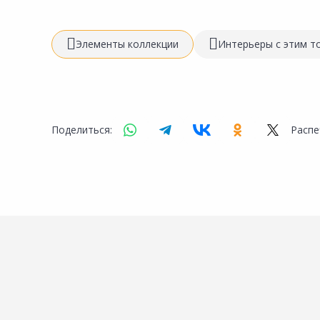
Инженерная электрика
Вентиляция, климатическое оборудование
Элементы коллекции
Интерьеры с этим т
Освещение
Отопление, водоснабжение, канализация
Сантехника, мебель для ванной комнаты
Поделиться:
Распе
Сауны и бани
Интерьер, текстиль, камины, оформление
окон, картины
Хранение и порядок
Товары для дома, подарки, бытовая химия
Кухни, мойки, смесители, бытовая техника
Туризм и отдых
Автотовары