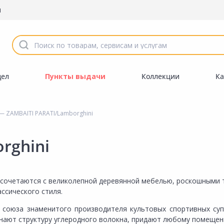
ы
дел
Пункты выдачи
Коллекции
Ка
— ZAMBAITI PARATI/Lamborghini
rghini
м сочетаются с великолепной деревянной мебелью, роскошными
ссического стиля.
о союза знаменитого производителя культовых спортивных суп
нают структуру углеродного волокна, придают любому помещен