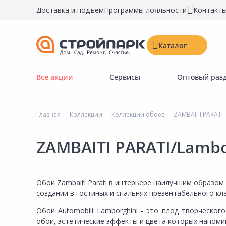
Доставка и подъем
Программы лояльности
Контакт
Каталог
Все акции
Сервисы
Оптовый раз
Строительные материалы
Двери, окна, замки
Главная
—
Коллекции
—
Коллекции обоев
—
ZAMBAITI PARATI
Инструменты и крепёж
Напольные покрытия
ZAMBAITI PARATI/Lambo
Керамическая плитка
Обои
Обои Zambaiti Parati в интерьере наилучшим образо
Потолочные и стеновые покрытия
создании в гостиных и спальнях презентабельного кла
Краски, герметики, пропитки
Обои Automobili Lamborghini - это плод творческог
обои, эстетические эффекты и цвета которых напоми