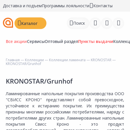
Доставка и подъем
Программы лояльности
Контакты
Поиск
Каталог
Все акции
Сервисы
Оптовый раздел
Пункты выдачи
Коллек
Главная
—
Коллекции
—
Коллекции ламината
—
KRONOSTAR
—
KRONOSTAR/Grunhof
Войти
Регистрация
KRONOSTAR/Grunhof
Перейти к сравнению
Ламинированные напольные покрытия производства ООО
"СВИСС КРОНО" представляют собой превосходное,
Избранное
устойчивое к истиранию покрытие. Их преимущества
признаны многими российскими потребителями, наряду с
Недавно просмотренные
потребителями других стран. Ламинированные напольные
товары
покрытия Свисс Кроно - это продукт