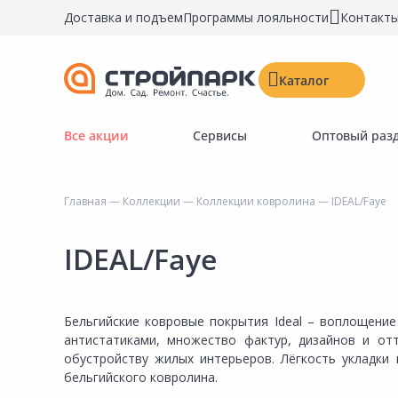
Доставка и подъем
Программы лояльности
Контакт
Каталог
Все акции
Сервисы
Оптовый раз
Строительные материалы
Двери, окна, замки
Главная
—
Коллекции
—
Коллекции ковролина
— IDEAL/Faye
Инструменты и крепёж
Напольные покрытия
IDEAL/Faye
Керамическая плитка
Обои
Бельгийские ковровые покрытия Ideal – воплощение
Потолочные и стеновые покрытия
антистатиками, множество фактур, дизайнов и отт
обустройству жилых интерьеров. Лёгкость укладки
Краски, герметики, пропитки
бельгийского ковролина.