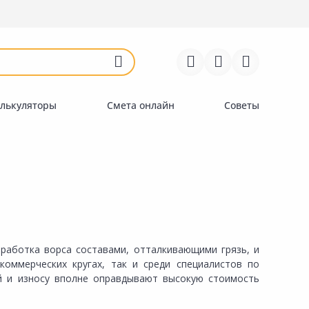
Войти
Регистрация
Перейти к сравнению
Избранное
Недавно просмотренные
товары
лькуляторы
Смета онлайн
Советы
бработка ворса составами, отталкивающими грязь, и
коммерческих кругах, так и среди специалистов по
ей и износу вполне оправдывают высокую стоимость