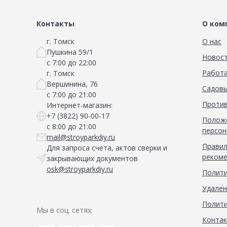
Сад и огород
Контакты
О ком
г. Томск
О нас
Пушкина 59/1
Новос
с 7:00 до 22:00
Работа
г. Томск
Вершинина, 76
Садовы
с 7:00 до 21:00
Против
Интернет-магазин:
+7 (3822) 90-00-17
Положе
с 8:00 до 21:00
персон
mail@stroyparkdiy.ru
Правил
Для запроса счета, актов сверки и
рекоме
закрывающих документов
osk@stroyparkdiy.ru
Полити
Удален
Полити
Мы в соц. сетях:
Конта