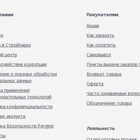
пании
Покупателям
Акции
ти
Как заказать
 в Стройпарке
Как оплатить
й центр
Самовывоз
одействие коррупции
Пункты выдачи заказов 
ние о порядке обработки
Возврат товара
альных данных
Оферта
а применения
Часто задаваемые вопр
ндательных технологий
Обозначение товара
ка конфиденциальности
ие аккаунта
ка безопасности Paygine
Лояльность
кты
Отдел оптовых продаж