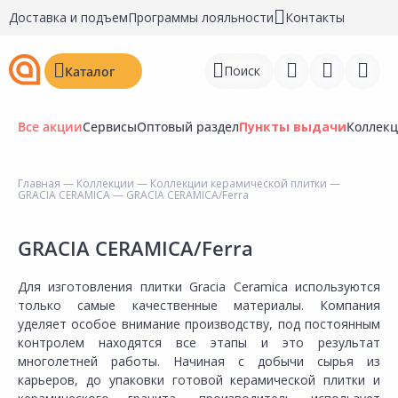
Доставка и подъем
Программы лояльности
Контакты
Поиск
Каталог
Все акции
Сервисы
Оптовый раздел
Пункты выдачи
Коллек
Главная
—
Коллекции
—
Коллекции керамической плитки
—
GRACIA CERAMICA
— GRACIA CERAMICA/Ferra
Войти
Регистрация
GRACIA CERAMICA/Ferra
Перейти к сравнению
Для изготовления плитки Gracia Ceramica используются
только самые качественные материалы. Компания
Избранное
уделяет особое внимание производству, под постоянным
контролем находятся все этапы и это результат
Недавно просмотренные
многолетней работы. Начиная с добычи сырья из
товары
карьеров, до упаковки готовой керамической плитки и