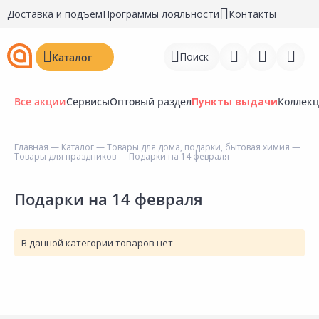
Доставка и подъем
Программы лояльности
Контакты
Поиск
Каталог
Все акции
Сервисы
Оптовый раздел
Пункты выдачи
Коллек
Главная
—
Каталог
—
Товары для дома, подарки, бытовая химия
—
Товары для праздников
— Подарки на 14 февраля
Войти
Регистрация
Подарки на 14 февраля
Перейти к сравнению
В данной категории товаров нет
Избранное
Недавно просмотренные
товары