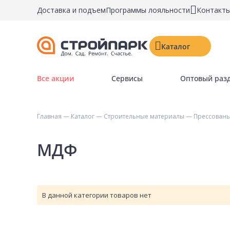
Доставка и подъем
Программы лояльности
Контакт
Каталог
Все акции
Сервисы
Оптовый раз
Строительные материалы
Двери, окна, замки
Главная
—
Каталог
—
Строительные материалы
—
Прессованы
Инструменты и крепёж
Напольные покрытия
МДФ
Керамическая плитка
Обои
Потолочные и стеновые покрытия
В данной категории товаров нет
Краски, герметики, пропитки