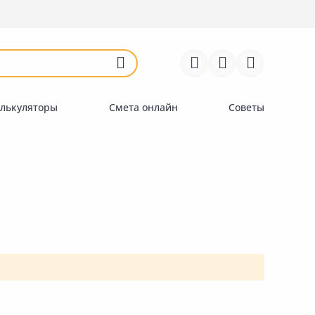
Войти
Регистрация
Перейти к сравнению
Избранное
Недавно просмотренные
товары
лькуляторы
Смета онлайн
Советы