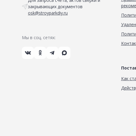
Для запроса счета, актов сверки и
Сад и огород
рекоме
закрывающих документов
osk@stroyparkdiy.ru
Полити
Удален
Полити
Мы в соц. сетях:
Конта
Пост
Как ст
Дейст