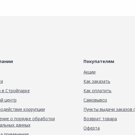
пании
Покупателям
Акции
ти
Как заказать
 в Стройпарке
Как оплатить
й центр
Самовывоз
одействие коррупции
Пункты выдачи заказов 
ние о порядке обработки
Возврат товара
альных данных
Оферта
а применения