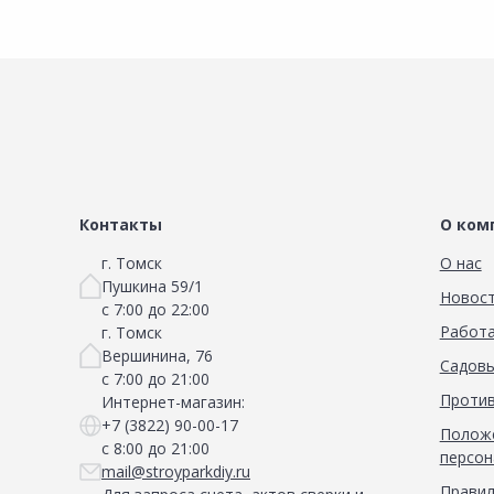
Инженерная электрика
Вентиляция, климатическое оборудование
Освещение
Отопление, водоснабжение, канализация
Сантехника, мебель для ванной комнаты
Сауны и бани
Контакты
О ком
Интерьер, текстиль, камины, оформление
окон, картины
г. Томск
О нас
Пушкина 59/1
Новос
Хранение и порядок
с 7:00 до 22:00
Работа
г. Томск
Товары для дома, подарки, бытовая химия
Вершинина, 76
Садовы
с 7:00 до 21:00
Кухни, мойки, смесители, бытовая техника
Против
Интернет-магазин:
Туризм и отдых
+7 (3822) 90-00-17
Положе
с 8:00 до 21:00
персон
Автотовары
mail@stroyparkdiy.ru
Правил