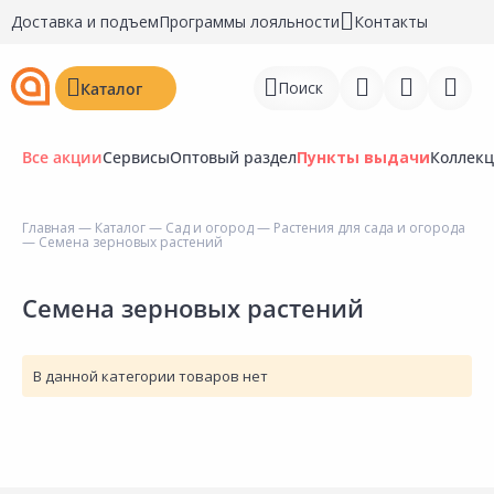
Доставка и подъем
Программы лояльности
Контакты
Поиск
Каталог
Все акции
Сервисы
Оптовый раздел
Пункты выдачи
Коллек
Главная
—
Каталог
—
Сад и огород
—
Растения для сада и огорода
— Семена зерновых растений
Войти
Регистрация
Семена зерновых растений
Перейти к сравнению
В данной категории товаров нет
Избранное
Недавно просмотренные
товары